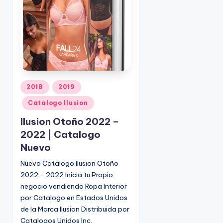
o
|
🇺🇸
n
P
e
d
i
d
o
P
2018
2019
s
u
Catalogo Ilusion
☎
b
1
l
Ilusion Otoño 2022 –
(
i
2022 | Catalogo
8
c
Nuevo
0
a
d
0
Nuevo Catalogo Ilusion Otoño
o
)
2022 - 2022 Inicia tu Propio
e
8
negocio vendiendo Ropa Interior
n
2
por Catalogo en Estados Unidos
5
de la Marca Ilusion Distribuida por
-
Catalogos Unidos Inc.