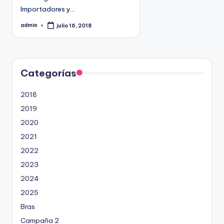
9
Importadores y…
4
admin
julio 16, 2018
P
5
u
b
2
l
i
c
a
d
Categorías
o
p
o
2018
r
2019
2020
2021
2022
2023
2024
2025
Bras
Campaña 2