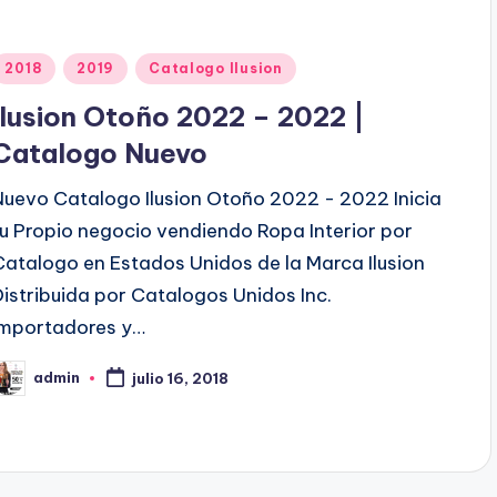
P
2018
2019
Catalogo Ilusion
u
Ilusion Otoño 2022 – 2022 |
b
Catalogo Nuevo
Nuevo Catalogo Ilusion Otoño 2022 - 2022 Inicia
c
tu Propio negocio vendiendo Ropa Interior por
a
Catalogo en Estados Unidos de la Marca Ilusion
d
Distribuida por Catalogos Unidos Inc.
o
Importadores y…
e
n
admin
julio 16, 2018
P
b
c
a