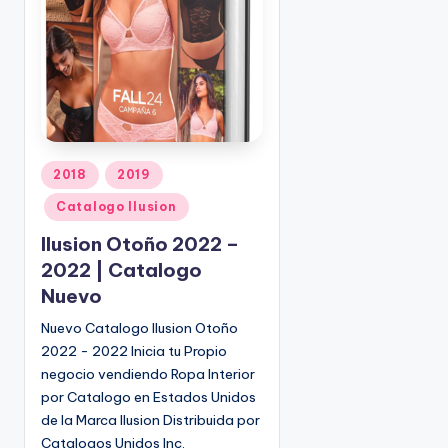
o
|
🇺🇸
n
P
e
d
i
d
o
P
2018
2019
s
u
Catalogo Ilusion
☎
b
1
l
Ilusion Otoño 2022 –
(
i
2022 | Catalogo
8
c
Nuevo
0
a
d
0
Nuevo Catalogo Ilusion Otoño
o
)
2022 - 2022 Inicia tu Propio
e
8
negocio vendiendo Ropa Interior
n
2
por Catalogo en Estados Unidos
5
de la Marca Ilusion Distribuida por
-
Catalogos Unidos Inc.