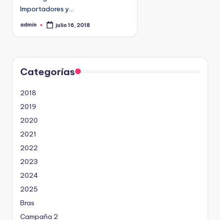
9
Importadores y…
4
admin
julio 16, 2018
P
5
u
b
2
l
i
c
a
d
Categorías
o
p
o
2018
r
2019
2020
2021
2022
2023
2024
2025
Bras
Campaña 2