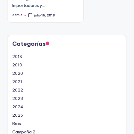
9
Importadores y…
4
admin
julio 16, 2018
P
5
u
b
2
l
i
c
a
d
Categorías
o
p
o
2018
r
2019
2020
2021
2022
2023
2024
2025
Bras
Campaña 2