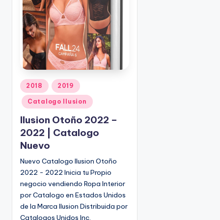
o
|
🇺🇸
n
P
e
d
i
d
o
P
2018
2019
s
u
Catalogo Ilusion
☎
b
1
l
Ilusion Otoño 2022 –
(
i
2022 | Catalogo
8
c
Nuevo
0
a
d
0
Nuevo Catalogo Ilusion Otoño
o
)
2022 - 2022 Inicia tu Propio
e
8
negocio vendiendo Ropa Interior
n
2
por Catalogo en Estados Unidos
5
de la Marca Ilusion Distribuida por
-
Catalogos Unidos Inc.