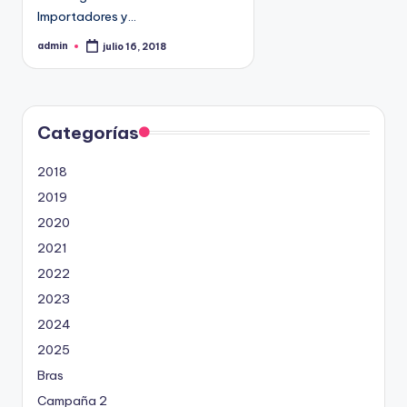
9
Importadores y…
4
admin
julio 16, 2018
P
5
u
b
2
l
i
c
a
d
Categorías
o
p
o
2018
r
2019
2020
2021
2022
2023
2024
2025
Bras
Campaña 2