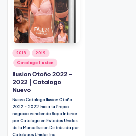
o
|
🇺🇸
n
P
e
d
i
d
o
P
2018
2019
s
u
Catalogo Ilusion
☎
b
1
l
Ilusion Otoño 2022 –
(
i
2022 | Catalogo
8
c
Nuevo
0
a
d
0
Nuevo Catalogo Ilusion Otoño
o
)
2022 - 2022 Inicia tu Propio
e
8
negocio vendiendo Ropa Interior
n
2
por Catalogo en Estados Unidos
5
de la Marca Ilusion Distribuida por
-
Catalogos Unidos Inc.