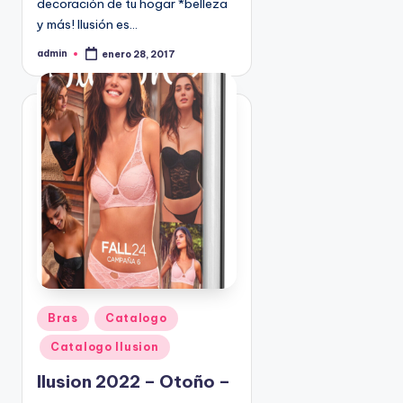
decoración de tu hogar *belleza
9
y más! Ilusión es…
4
admin
5
enero 28, 2017
P
u
2
b
l
i
c
a
d
o
p
o
r
P
Bras
Catalogo
u
Catalogo Ilusion
b
l
Ilusion 2022 – Otoño –
i