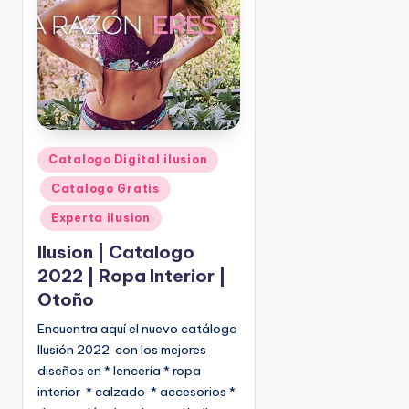
o
|
🇺🇸
n
P
e
d
i
d
o
P
Catalogo Digital ilusion
s
u
Catalogo Gratis
☎
b
1
l
Experta ilusion
(
i
Ilusion | Catalogo
8
c
2022 | Ropa Interior |
0
a
Otoño
d
0
o
)
Encuentra aquí el nuevo catálogo
e
8
Ilusión 2022 con los mejores
n
2
diseños en * lencería * ropa
5
interior * calzado * accesorios *
-