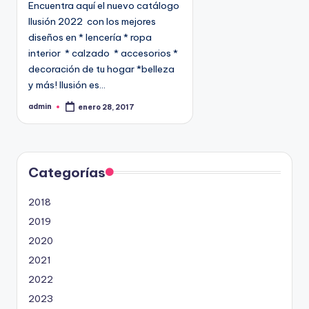
Encuentra aquí el nuevo catálogo
c
Ilusión 2022 con los mejores
a
diseños en * lencería * ropa
d
interior * calzado * accesorios *
o
decoración de tu hogar *belleza
e
y más! Ilusión es…
n
admin
enero 28, 2017
P
u
b
l
i
c
a
d
Categorías
o
p
o
2018
r
2019
2020
2021
2022
2023