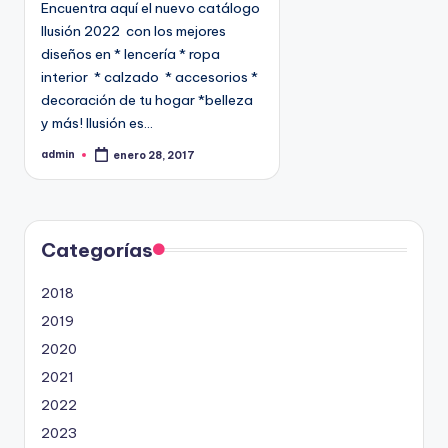
Encuentra aquí el nuevo catálogo
c
Ilusión 2022 con los mejores
a
diseños en * lencería * ropa
d
interior * calzado * accesorios *
o
decoración de tu hogar *belleza
e
y más! Ilusión es…
n
admin
enero 28, 2017
P
u
b
l
i
c
a
d
Categorías
o
p
o
2018
r
2019
2020
2021
2022
2023