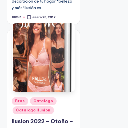
decoración de tu hogar *belleza
9
y más! Ilusión es…
4
admin
5
enero 28, 2017
P
u
2
b
l
i
c
a
d
o
p
o
r
P
Bras
Catalogo
u
Catalogo Ilusion
b
l
Ilusion 2022 – Otoño –
i