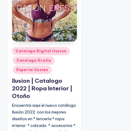
o
|
🇺🇸
n
P
e
d
i
d
o
P
Catalogo Digital ilusion
s
u
Catalogo Gratis
☎
b
1
l
Experta ilusion
(
i
Ilusion | Catalogo
8
c
2022 | Ropa Interior |
0
a
Otoño
d
0
o
)
Encuentra aquí el nuevo catálogo
e
8
Ilusión 2022 con los mejores
n
2
diseños en * lencería * ropa
5
interior * calzado * accesorios *
-