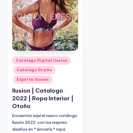
o
|
🇺🇸
n
P
e
d
i
d
o
s
P
Catalogo Digital ilusion
☎
u
1
Catalogo Gratis
b
(
l
Experta ilusion
8
i
Ilusion | Catalogo
0
c
0
2022 | Ropa Interior |
a
)
Otoño
d
8
o
Encuentra aquí el nuevo catálogo
2
e
Ilusión 2022 con los mejores
5
n
diseños en * lencería * ropa
-