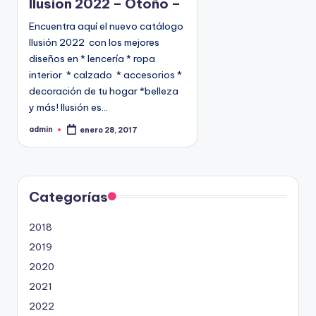
Ilusion 2022 – Otoño –
i
Encuentra aquí el nuevo catálogo
c
Ilusión 2022 con los mejores
a
diseños en * lencería * ropa
d
interior * calzado * accesorios *
o
decoración de tu hogar *belleza
e
y más! Ilusión es…
n
admin
enero 28, 2017
P
u
b
l
i
c
a
d
Categorías
o
p
o
2018
r
2019
2020
2021
2022