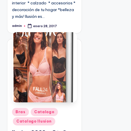
interior * calzado * accesorios *
9
decoración de tu hogar *belleza
4
y más! Ilusión es…
5
2
admin
enero 28, 2017
P
u
b
l
i
c
a
d
o
p
o
r
P
Bras
Catalogo
u
Catalogo Ilusion
b
l