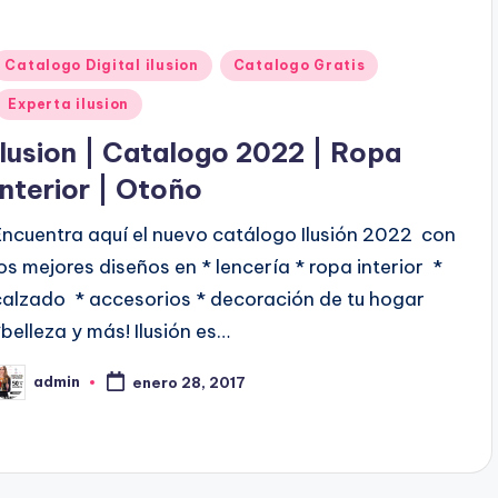
P
Catalogo Digital ilusion
Catalogo Gratis
u
Experta ilusion
b
Ilusion | Catalogo 2022 | Ropa
Interior | Otoño
c
Encuentra aquí el nuevo catálogo Ilusión 2022 con
a
los mejores diseños en * lencería * ropa interior *
d
calzado * accesorios * decoración de tu hogar
o
*belleza y más! Ilusión es…
e
n
admin
enero 28, 2017
P
b
c
a