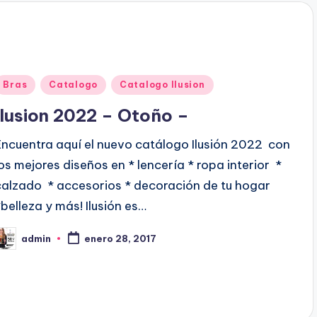
d
o
p
o
P
Bras
Catalogo
Catalogo Ilusion
u
Ilusion 2022 – Otoño –
b
Encuentra aquí el nuevo catálogo Ilusión 2022 con
los mejores diseños en * lencería * ropa interior *
c
calzado * accesorios * decoración de tu hogar
a
*belleza y más! Ilusión es…
d
admin
enero 28, 2017
o
P
e
b
n
c
a
d