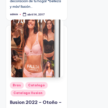
decoración de tu hogar *belleza
9
y más! Ilusión…
4
admin
5
abril 14, 2017
P
u
2
b
l
i
c
a
d
o
p
o
r
P
Bras
Catalogo
u
Catalogo Ilusion
b
l
Ilusion 2022 – Otoño –
i