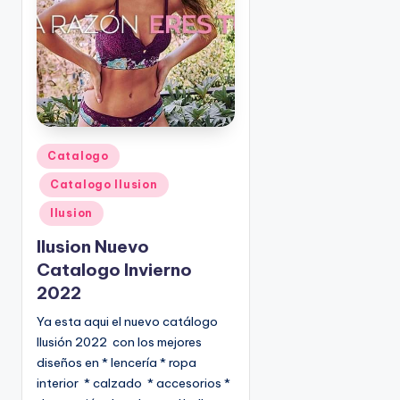
o
|
🇺🇸
n
P
e
d
i
d
o
P
Catalogo
s
u
Catalogo Ilusion
☎
b
1
l
Ilusion
(
i
Ilusion Nuevo
8
c
Catalogo Invierno
0
a
2022
d
0
o
)
Ya esta aqui el nuevo catálogo
e
8
Ilusión 2022 con los mejores
n
2
diseños en * lencería * ropa
5
interior * calzado * accesorios *
-