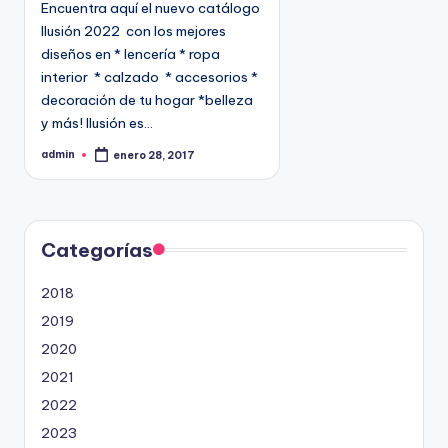
Encuentra aquí el nuevo catálogo
c
Ilusión 2022 con los mejores
a
diseños en * lencería * ropa
d
interior * calzado * accesorios *
o
decoración de tu hogar *belleza
e
y más! Ilusión es…
n
admin
enero 28, 2017
P
u
b
l
i
c
a
d
Categorías
o
p
o
2018
r
2019
2020
2021
2022
2023