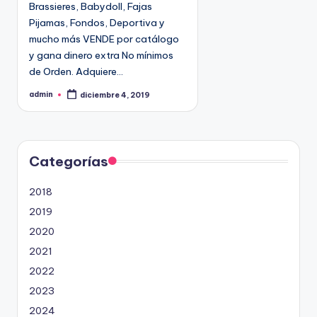
o
Brassieres, Babydoll, Fajas
9
e
Pijamas, Fondos, Deportiva y
4
n
mucho más VENDE por catálogo
5
y gana dinero extra No mínimos
2
de Orden. Adquiere…
admin
diciembre 4, 2019
P
u
b
l
i
c
a
d
Categorías
o
p
o
2018
r
2019
2020
2021
2022
2023
2024