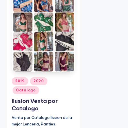
o
|
🇺🇸
n
P
e
d
i
d
o
s
☎
1
(
8
P
2019
2020
u
0
Catalogo
b
0
l
)
Ilusion Venta por
i
8
Catalogo
c
2
Venta por Catalogo Ilusion de la
a
5
mejor Lencería, Panties,
d
-