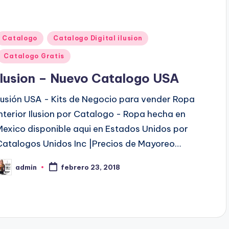
P
Catalogo
Catalogo Digital ilusion
u
Catalogo Gratis
b
Ilusion – Nuevo Catalogo USA
Ilusión USA - Kits de Negocio para vender Ropa
c
Interior Ilusion por Catalogo - Ropa hecha en
a
Mexico disponible aqui en Estados Unidos por
d
Catalogos Unidos Inc |Precios de Mayoreo…
o
e
admin
febrero 23, 2018
P
n
b
c
a
d