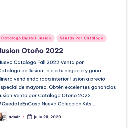
P
Catalogo Digital ilusion
Ventas Por Catalogo
u
Ilusion Otoño 2022
b
Nuevo Catalogo Fall 2022 Venta por
Catalogo de Ilusion. Inicia tu negocio y gana
c
dinero vendiendo ropa interior Ilusion a precio
a
especial de mayoreo. Obtén excelentes ganancias
d
Ilusion Venta por Catalogo Otoño 2022
o
#QuedateEnCasa Nueva Coleccion Kits…
e
admin
n
julio 28, 2020
P
b