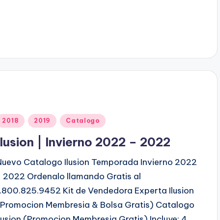
c
a
d
o
p
o
P
2018
2019
Catalogo
u
Ilusion | Invierno 2022 – 2022
b
Nuevo Catalogo Ilusion Temporada Invierno 2022
- 2022 Ordenalo llamando Gratis al
c
1.800.825.9452 Kit de Vendedora Experta Ilusion
a
(Promocion Membresia & Bolsa Gratis) Catalogo
d
Ilusion (Promocion Membresia Gratis) Incluye: 4…