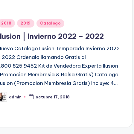
P
2018
2019
Catalogo
u
Ilusion | Invierno 2022 – 2022
b
Nuevo Catalogo Ilusion Temporada Invierno 2022
- 2022 Ordenalo llamando Gratis al
c
1.800.825.9452 Kit de Vendedora Experta Ilusion
a
(Promocion Membresia & Bolsa Gratis) Catalogo
d
Ilusion (Promocion Membresia Gratis) Incluye: 4…
o
admin
octubre 17, 2018
e
P
n
b
c
a
d