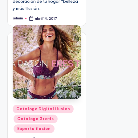
decoración de tu hogar *belleza
9
y más! Ilusión…
4
admin
5
abril 14, 2017
P
u
2
b
l
i
c
a
d
o
p
o
r
P
Catalogo Digital ilusion
u
Catalogo Gratis
b
l
Experta ilusion
i