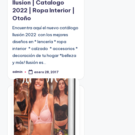
Ilusion | Catalogo
c
2022 | Ropa Interior |
a
Otoño
d
o
Encuentra aquí el nuevo catálogo
e
Ilusión 2022 con los mejores
n
diseños en * lencería * ropa
interior * calzado * accesorios *
decoración de tu hogar *belleza
y más! Ilusión es…
admin
enero 28, 2017
P
u
b
l
i
c
a
d
o
p
o
r