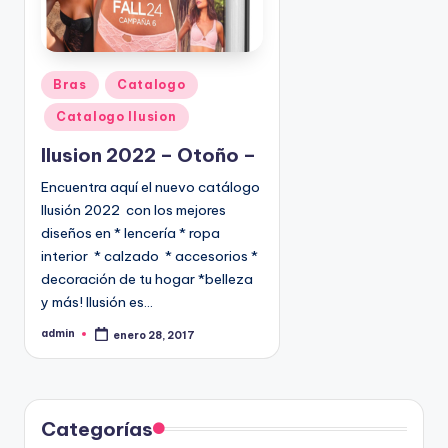
P
Bras
Catalogo
u
Catalogo Ilusion
b
l
Ilusion 2022 – Otoño –
i
Encuentra aquí el nuevo catálogo
c
Ilusión 2022 con los mejores
a
diseños en * lencería * ropa
d
interior * calzado * accesorios *
o
decoración de tu hogar *belleza
e
y más! Ilusión es…
n
admin
enero 28, 2017
P
u
b
l
i
c
a
d
Categorías
o
p