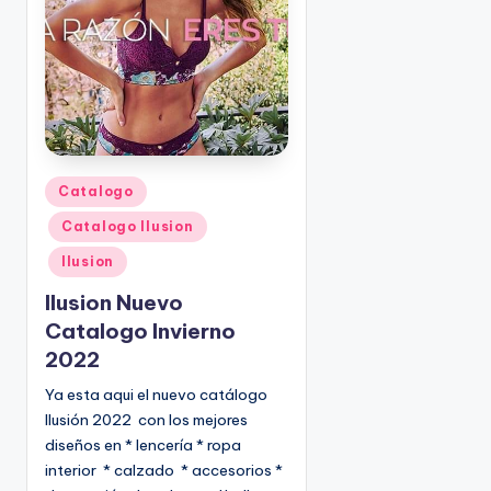
o
|
🇺🇸
n
P
e
d
i
d
o
P
Catalogo
s
u
Catalogo Ilusion
☎
b
1
l
Ilusion
(
i
Ilusion Nuevo
8
c
Catalogo Invierno
0
a
2022
d
0
o
)
Ya esta aqui el nuevo catálogo
e
8
Ilusión 2022 con los mejores
n
2
diseños en * lencería * ropa
5
interior * calzado * accesorios *
-