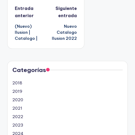
N
Entrada
Siguiente
anterior
entrada
a
(Nuevo)
Nuevo
v
Ilusion |
Catalogo
Catalogo |
Ilusion 2022
e
g
a
Categorías
c
2018
2019
i
2020
ó
2021
n
2022
2023
d
2024