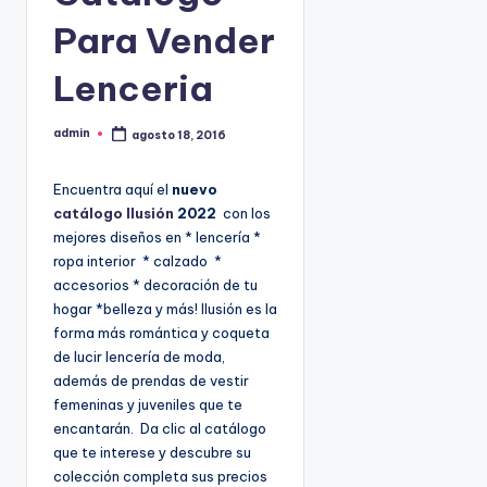
9
Para Vender
4
5
Lenceria
2
admin
agosto 18, 2016
P
u
b
l
Encuentra aquí el
nuevo
i
c
catálogo Ilusión
2022
con los
a
d
mejores diseños en * lencería *
o
p
ropa interior * calzado *
o
r
accesorios * decoración de tu
hogar *belleza y más! Ilusión es la
forma más romántica y coqueta
de lucir lencería de moda,
además de prendas de vestir
femeninas y juveniles que te
encantarán. Da clic al catálogo
que te interese y descubre su
colección completa sus precios