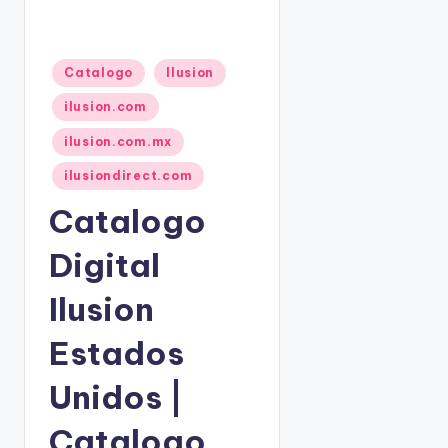
o
|
🇺🇸
n
P
P
e
Catalogo
Ilusion
u
d
b
ilusion.com
i
l
d
ilusion.com.mx
i
c
o
ilusiondirect.com
a
s
d
Catalogo
☎
o
1
e
Digital
(
n
8
Ilusion
0
0
Estados
)
8
Unidos |
2
5
Catalogo
-