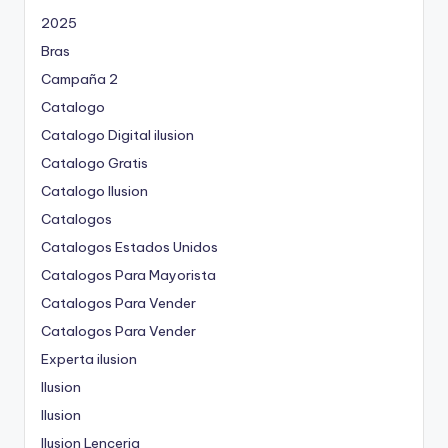
e
2025
Bras
e
Campaña 2
n
Catalogo
Catalogo Digital ilusion
t
Catalogo Gratis
r
Catalogo Ilusion
a
Catalogos
Catalogos Estados Unidos
d
Catalogos Para Mayorista
a
Catalogos Para Vender
Catalogos Para Vender
s
Experta ilusion
Ilusion
Ilusion
Ilusion Lenceria