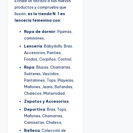
Échale un vistazo a sus nuevos
productos y comprueba que
Ilusión,
es la tienda N. 1 en
lencería femenina con:
Ropa de dormir:
Pijamas,
camisones,
Lencería
: Babydolls, Bras,
Accesorios, Panties,
Fondos, Corpiños, Control,
Ropa
: Blusas, Chamarras,
Suéteres, Vestidos,
Pantalones, Tops, Playeras,
Mallones, Jeans, Bufandas,
Chalecos, Maternidad,
Zapatos y Accesorios
,
Deportiva
: Bras, Tops,
Mallones, Chamarras,
Camisetas, Chaleco,
Belleza
: Colección de